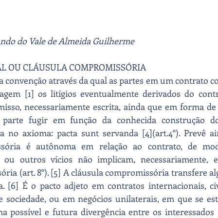
ando do Vale de Almeida Guilherme
AL OU CLÁUSULA COMPROMISSÓRIA
é a convenção através da qual as partes em um contrato
gem [1] os litígios eventualmente derivados do contrat
isso, necessariamente escrita, ainda que em forma de p
parte fugir em função da conhecida construção do 
da no axioma: pacta sunt servanda [4](art.4°). Prevê ai
ssória é autônoma em relação ao contrato, de m
 ou outros vícios não implicam, necessariamente, e
ia (art. 8°). [5] A cláusula compromissória transfere al
 [6] É o pacto adjeto em contratos internacionais, civ
e sociedade, ou em negócios unilaterais, em que se est
a possível e futura divergência entre os interessados 