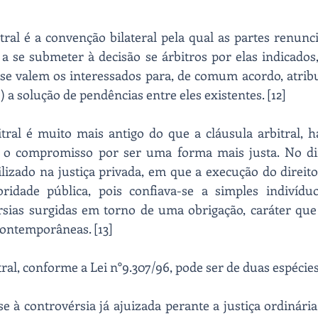
al é a convenção bilateral pela qual as partes renunci
 a se submeter à decisão se árbitros por elas indicados, 
se valem os interessados para, de comum acordo, atribu
a solução de pendências entre eles existentes. [12]
ral é muito mais antigo do que a cláusula arbitral, ha
 o compromisso por ser uma forma mais justa. No di
izado na justiça privada, em que a execução do direito 
ridade pública, pois confiava-se a simples indivídu
rsias surgidas em torno de uma obrigação, caráter qu
 contemporâneas. [13]
al, conforme a Lei n°9.307/96, pode ser de duas espécies
-se à controvérsia já ajuizada perante a justiça ordinária