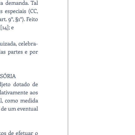
a demanda. Tal 
especiais (CC, 
. 9°, §1°). Feito 
14]; e
uizada, celebra-
as partes e por 
SSÓRIA
eto dotado de 
lativamente aos 
al, como medida 
 de um eventual 
os de efetuar o 