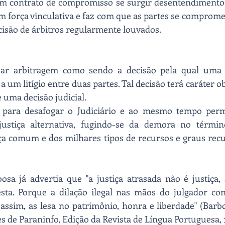
 contrato de compromisso se surgir desentendimento a 
m força vinculativa e faz com que as partes se comprom
cisão de árbitros regularmente louvados.
uar arbitragem como sendo a decisão pela qual uma t
 um litígio entre duas partes. Tal decisão terá caráter ob
 uma decisão judicial.
 para desafogar o Judiciário e ao mesmo tempo permi
ustiça alternativa, fugindo-se da demora no término
ça comum e dos milhares tipos de recursos e graus recur
a já advertia que "a justiça atrasada não é justiça, s
sta. Porque a dilação ilegal nas mãos do julgador cont
 assim, as lesa no patrimônio, honra e liberdade" (Barbo
 de Paraninfo, Edição da Revista de Língua Portuguesa, 19