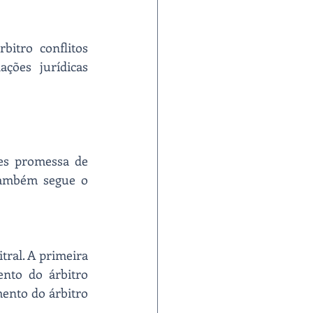
itro conflitos 
ões jurídicas 
es promessa de 
também segue o 
ral. A primeira 
nto do árbitro 
ento do árbitro 