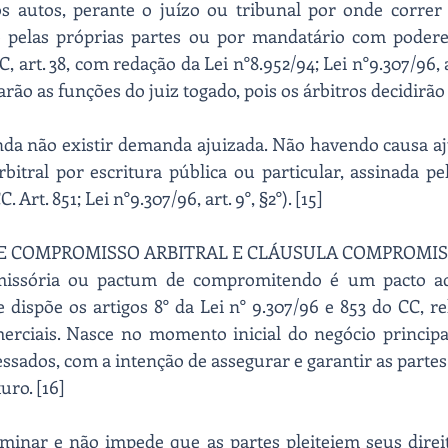
s autos, perante o juízo ou tribunal por onde correr 
 pelas próprias partes ou por mandatário com poderes 
C, art. 38, com redação da Lei n°8.952/94; Lei n°9.307/96, art
ão as funções do juiz togado, pois os árbitros decidirão [
ainda não existir demanda ajuizada. Não havendo causa aj
itral por escritura pública ou particular, assinada pel
Art. 851; Lei n°9.307/96, art. 9°, §2°). [15]
RE COMPROMISSO ARBITRAL E CLÁUSULA COMPROMI
issória ou pactum de compromitendo é um pacto adj
ispõe os artigos 8° da Lei n° 9.307/96 e 853 do CC, re
omerciais. Nasce no momento inicial do negócio princip
essados, com a intenção de assegurar e garantir as partes
ro. [16]
minar e não impede que as partes pleiteiem seus direit