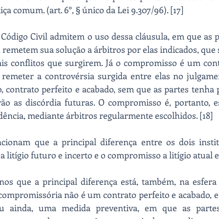
a comum. (art. 6°, § único da Lei 9.307/96). [17]
o Código Civil admitem o uso dessa cláusula, em que as p
, remetem sua solução a árbitros por elas indicados, que
ais conflitos que surgirem. Já o compromisso é um cont
 remeter a controvérsia surgida entre elas no julgamen
, contrato perfeito e acabado, sem que as partes tenha 
ão as discórdia futuras. O compromisso é, portanto, es
dência, mediante árbitros regularmente escolhidos. [18]
ionam que a principal diferença entre os dois instit
a litígio futuro e incerto e o compromisso a litígio atual e 
nos que a principal diferença está, também, na esfera 
 compromissória não é um contrato perfeito e acabado, e 
ou ainda, uma medida preventiva, em que as partes