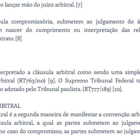
o lançar mão do juízo arbitral. [7]
usula compromissória, submetem ao julgamento do árb
 nascer do cumprimento ou interpretação das relaç
trato. [8]
terpretado a cláusula arbitral como sendo uma simpl
arbitral (RT763/210) [9]. O Supremo Tribunal Federal 
dotado pelo Tribunal paulista. (RT777/189) [10].
RBITRAL
al é a segunda maneira de manifestar a convenção arbit
sula arbitral, a qual as partes submetem ao julgame
á no caso do compromisso, as partes submetem ao julgam