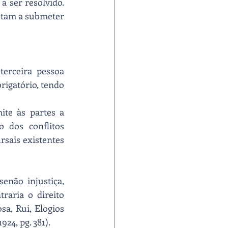
ser resolvido. 
etam a submeter 
erceira pessoa 
rigatório, tendo 
te às partes a 
 dos conflitos 
sais existentes 
enão injustiça, 
raria o direito 
sa, Rui, Elogios 
24, pg. 381).