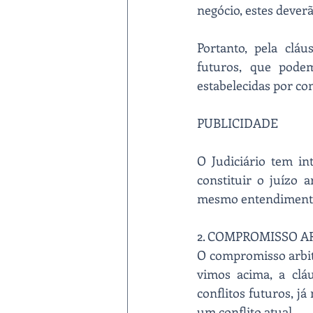
negócio, estes deverã
Portanto, pela clá
futuros, que podem
estabelecidas por con
PUBLICIDADE
O Judiciário tem in
constituir o juízo 
mesmo entendimento a
2. COMPROMISSO A
O compromisso arbitr
vimos acima, a cláu
conflitos futuros, j
um conflito atual.