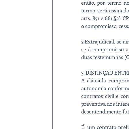
então, por termo no
termo será assinado
arts. 851 e 661,§2°; CP
o compromisso, cessar
2.Extrajudicial, se 
se á compromisso arb
duas testemunhas (CC. 
3. DISTINÇÃO ENT
A cláusula comprom
autonomia conforme d
contratos civil e c
preventiva dos inter
desentendimento futu
É, um contrato preli