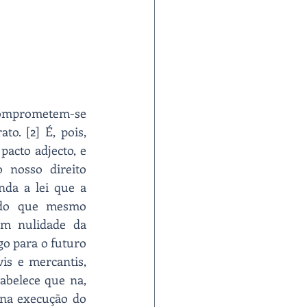
 comprometem-se 
o. [2] É, pois, 
acto adjecto, e 
nosso direito 
nda a lei que a 
odo que mesmo 
m nulidade da 
go para o futuro 
is e mercantis, 
abelece que na, 
na execução do 