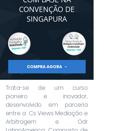
CONVENÇÃO DE
SINGAPURA
COMPRA AGORA
Trata-se de um curso
pioneiro e inovador,
desenvolvido em parceria
entre a Cs Views Mediação e
Arbitragem e Odr
LatinoAmerica. Composto de